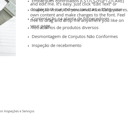
Embarques controlados (CS1/CS2/GP12/CARE)
and edit me. It’s easy. Just click “Edit Text” or
double click me and you can start adding your
Inspeção Visual; Dimensional; Aux. Calibradores.
own content and make changes to the font. Feel
Contentação na planta de fornecedores
free to drag and drop me anywhere you like on
your page.
Retrabalhos de produtos diversos
Desmontagem de Conjutos Não Conformes
Inspeção de recebimento
on Inspeções e Serviços
ONOSCO