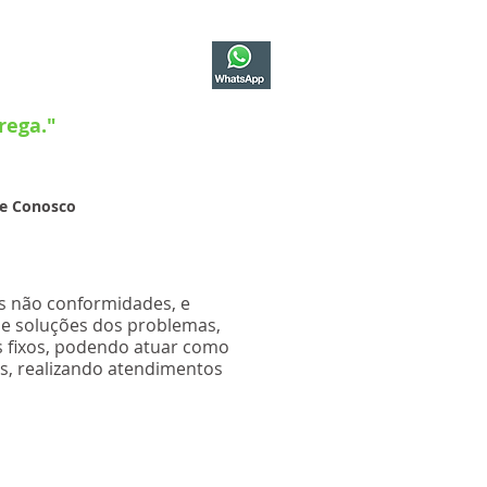
ATENDIMENTO
(11) 9 7092 4334
rega."
he Conosco
s não conformidades, e
de soluções dos problemas,
s fixos, podendo atuar como
is, realizando atendimentos